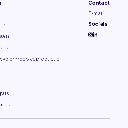
n
Contact
E-mail
Socials
re
ten
ctie
ieke omroep coproductie
mpus
ampus