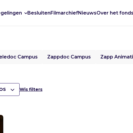
gelingen
Besluiten
Filmarchief
Nieuws
Over het fond
eledoc Campus
Zappdoc Campus
Zapp Animat
OS
Wis filters