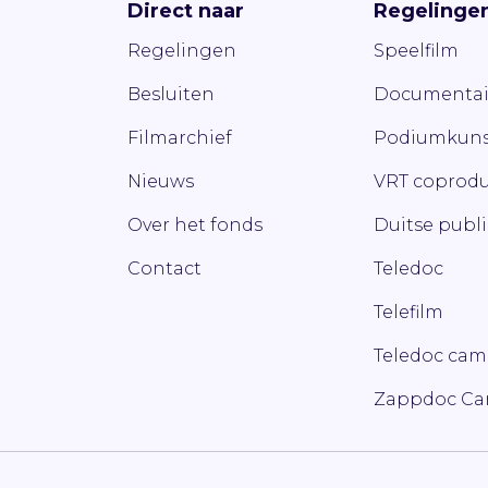
Direct naar
Regelinge
Regelingen
Speelfilm
Besluiten
Documentai
Filmarchief
Podiumkuns
Nieuws
VRT coprodu
Over het fonds
Duitse publ
Contact
Teledoc
Telefilm
Teledoc ca
Zappdoc C