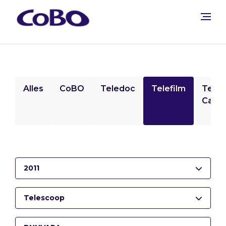
Alles
CoBO
Teledoc
Telefilm
Tele
Camp
2011
Telescoop