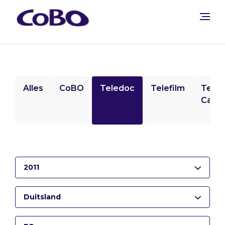
Alles
CoBO
Teledoc
Telefilm
Tele
Camp
2011
Duitsland