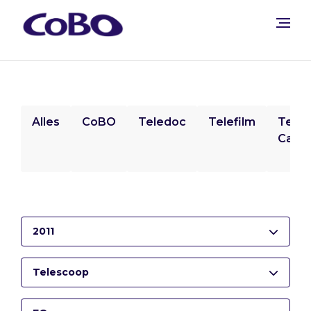
Alles
CoBO
Teledoc
Telefilm
Tele
Camp
2011
Telescoop