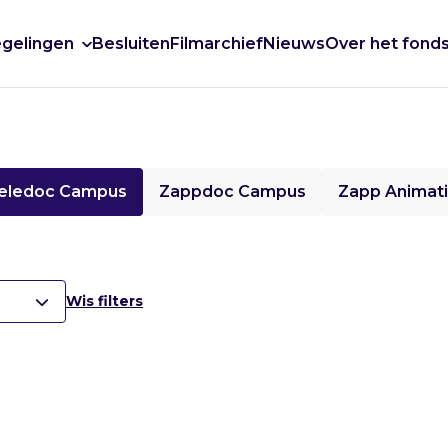
gelingen
Besluiten
Filmarchief
Nieuws
Over het fond
eledoc Campus
Zappdoc Campus
Zapp Animat
Wis filters