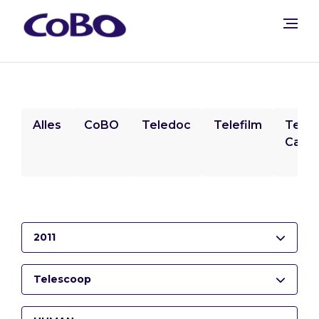
Alles
CoBO
Teledoc
Telefilm
Tele
Camp
2011
Telescoop