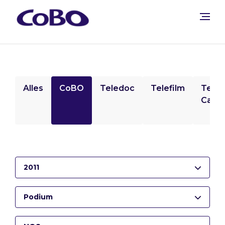
Alles
CoBO
Teledoc
Telefilm
Tele
Camp
2011
Podium