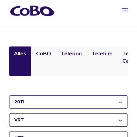
Alles
CoBO
Teledoc
Telefilm
Tele
Camp
2011
VRT