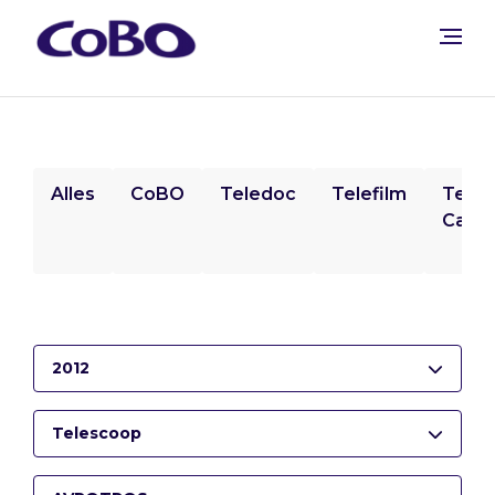
Alles
CoBO
Teledoc
Telefilm
Tele
Camp
2012
Telescoop