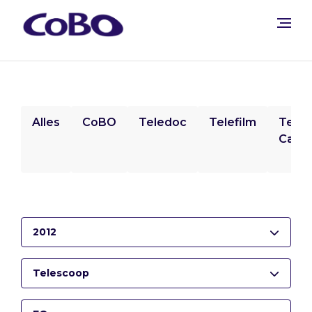
Alles
CoBO
Teledoc
Telefilm
Tele
Camp
2012
Telescoop