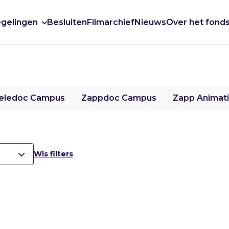
gelingen
Besluiten
Filmarchief
Nieuws
Over het fond
eledoc Campus
Zappdoc Campus
Zapp Animat
Wis filters