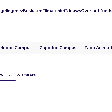
gelingen
Besluiten
Filmarchief
Nieuws
Over het fond
eledoc Campus
Zappdoc Campus
Zapp Animat
RV
Wis filters