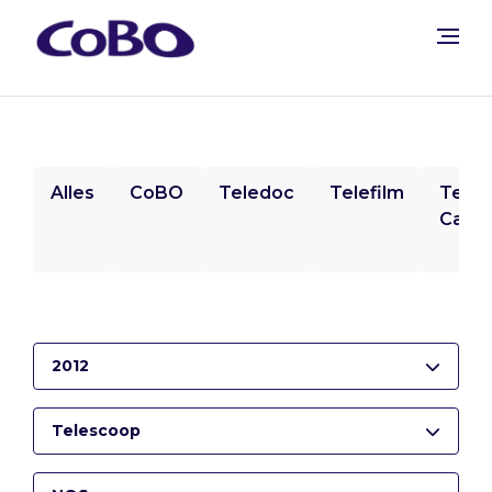
Alles
CoBO
Teledoc
Telefilm
Tele
Camp
2012
Telescoop