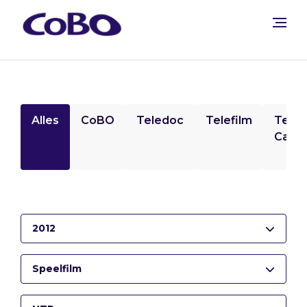
Alles
CoBO
Teledoc
Telefilm
Tele
Camp
2012
Speelfilm