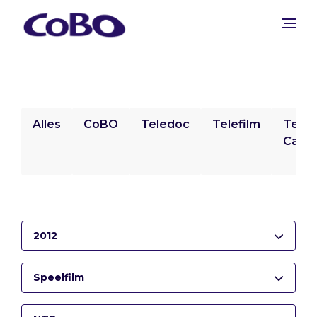
Alles
CoBO
Teledoc
Telefilm
Tele
Camp
2012
Speelfilm