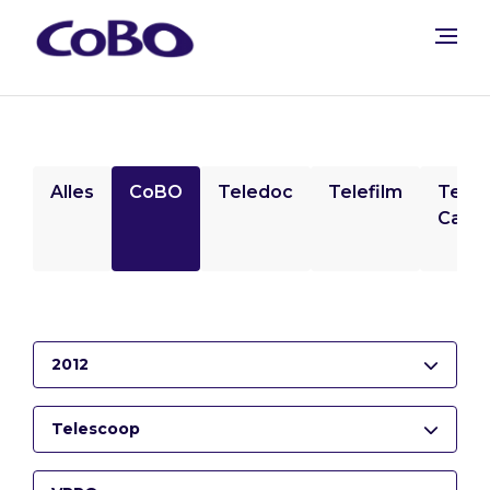
Alles
CoBO
Teledoc
Telefilm
Tele
Camp
2012
Telescoop