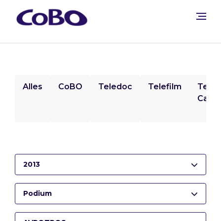
Alles
CoBO
Teledoc
Telefilm
Tele
Camp
2013
Podium