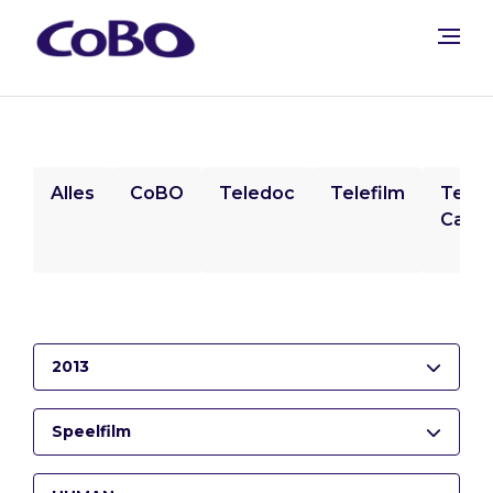
Alles
CoBO
Teledoc
Telefilm
Tele
Camp
2013
Speelfilm