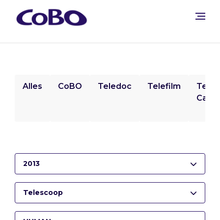
Alles
CoBO
Teledoc
Telefilm
Tele
Camp
2013
Telescoop