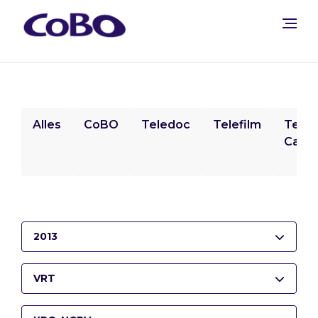
Alles
CoBO
Teledoc
Telefilm
Tele
Camp
2013
VRT