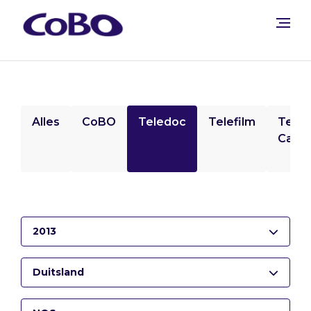
Alles
CoBO
Teledoc
Telefilm
Tele
Camp
2013
Duitsland