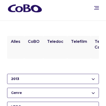
Alles
CoBO
Teledoc
Telefilm
Tele
Camp
2013
Genre