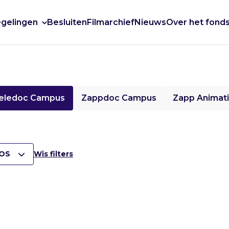
gelingen
Besluiten
Filmarchief
Nieuws
Over het fond
eledoc Campus
Zappdoc Campus
Zapp Animat
OS
Wis filters