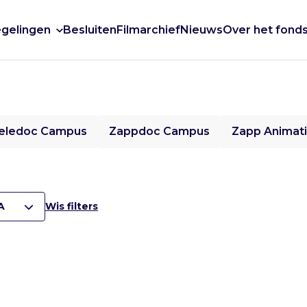
gelingen
Besluiten
Filmarchief
Nieuws
Over het fond
eledoc Campus
Zappdoc Campus
Zapp Animat
A
Wis filters