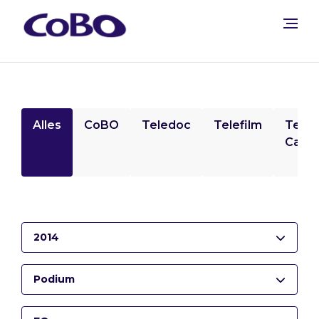
Alles
CoBO
Teledoc
Telefilm
Tele
Camp
2014
Podium