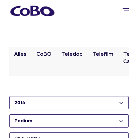
Alles
CoBO
Teledoc
Telefilm
Tele
Camp
2014
Podium