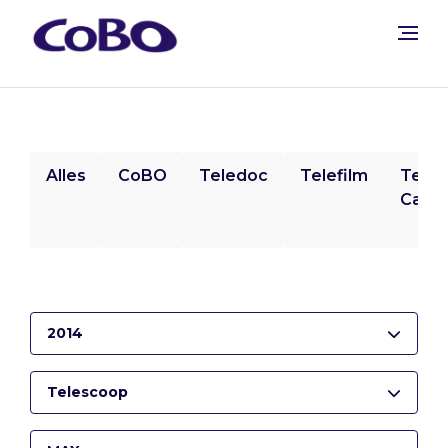
Alles
CoBO
Teledoc
Telefilm
Tele
Camp
2014
Telescoop