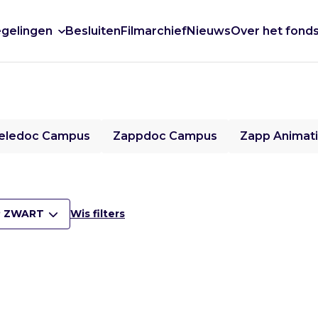
gelingen
Besluiten
Filmarchief
Nieuws
Over het fond
eledoc Campus
Zappdoc Campus
Zapp Animat
 ZWART
Wis filters