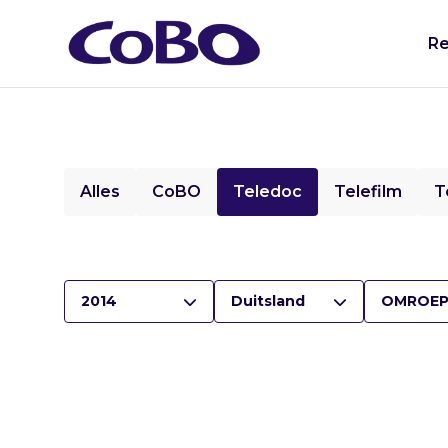
Re
Alles
CoBO
Teledoc
Telefilm
T
2014
Duitsland
OMROEP