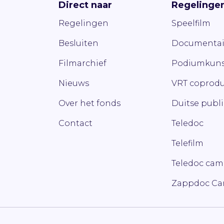
Direct naar
Regelinge
Regelingen
Speelfilm
Besluiten
Documentai
Filmarchief
Podiumkuns
Nieuws
VRT coprodu
Over het fonds
Duitse publ
Contact
Teledoc
Telefilm
Teledoc ca
Zappdoc C