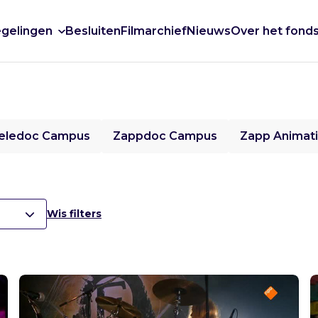
gelingen
Besluiten
Filmarchief
Nieuws
Over het fond
eledoc Campus
Zappdoc Campus
Zapp Animat
Wis filters