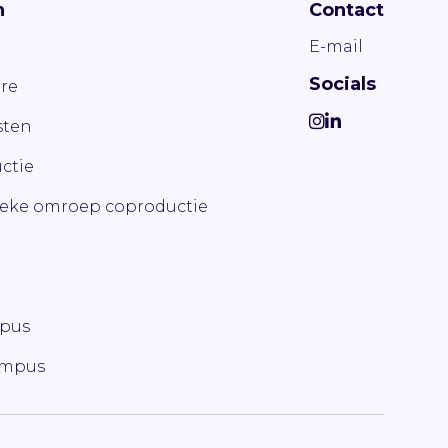
n
Contact
E-mail
Socials
re
ten
ctie
ieke omroep coproductie
mpus
ampus