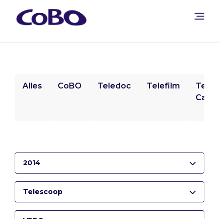
Alles
CoBO
Teledoc
Telefilm
Tele
Camp
2014
Telescoop