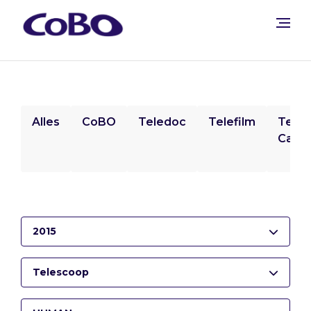
Alles
CoBO
Teledoc
Telefilm
Tele
Camp
2015
Telescoop