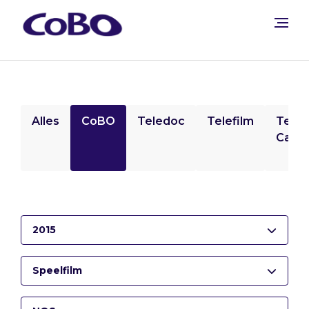
Alles
CoBO
Teledoc
Telefilm
Tele
Camp
2015
Speelfilm