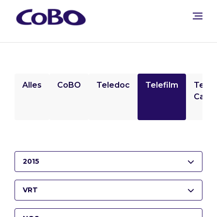
Alles
CoBO
Teledoc
Telefilm
Tele
Camp
2015
VRT