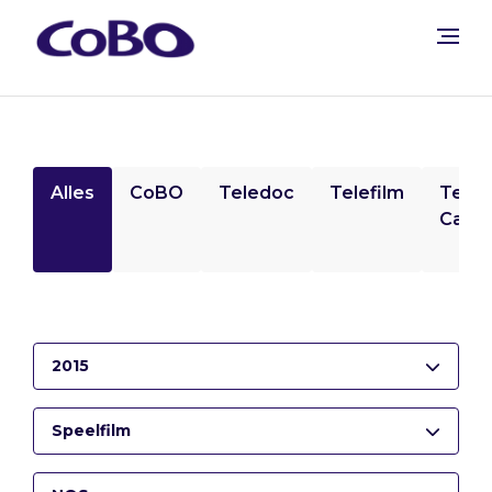
Alles
CoBO
Teledoc
Telefilm
Tele
Camp
2015
Speelfilm