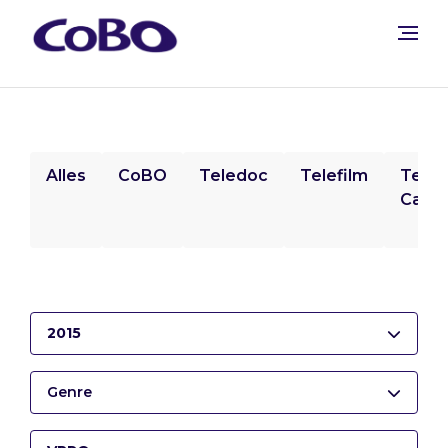
Alles
CoBO
Teledoc
Telefilm
Tele
Camp
2015
Genre