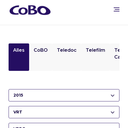
Alles
CoBO
Teledoc
Telefilm
Tele
Camp
2015
VRT