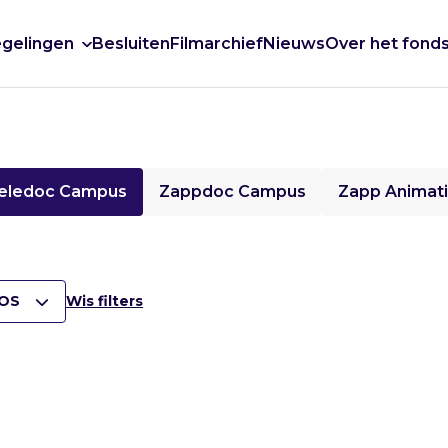
gelingen
Besluiten
Filmarchief
Nieuws
Over het fond
eledoc Campus
Zappdoc Campus
Zapp Animat
OS
Wis filters