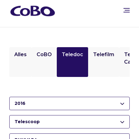
Alles
CoBO
Teledoc
Telefilm
Tele
Camp
2016
Telescoop