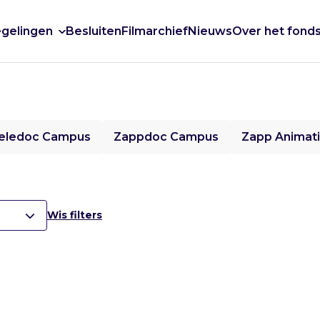
gelingen
Besluiten
Filmarchief
Nieuws
Over het fond
eledoc Campus
Zappdoc Campus
Zapp Animat
Wis filters