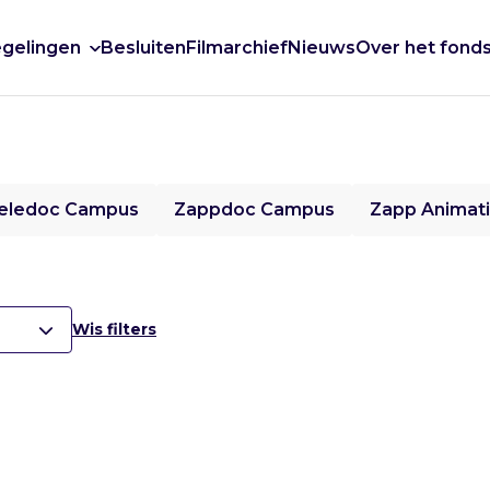
gelingen
Besluiten
Filmarchief
Nieuws
Over het fond
eledoc Campus
Zappdoc Campus
Zapp Animat
Wis filters