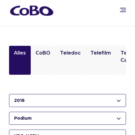
Alles
CoBO
Teledoc
Telefilm
Tele
Camp
2016
Podium