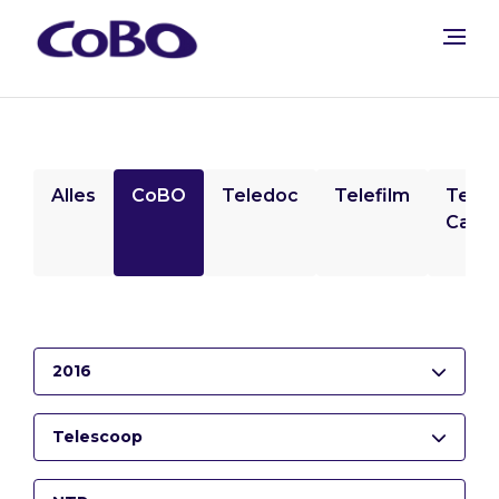
Alles
CoBO
Teledoc
Telefilm
Tele
Camp
2016
Telescoop