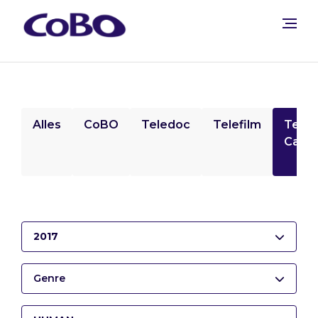
Alles
CoBO
Teledoc
Telefilm
Tele
Camp
2017
Genre