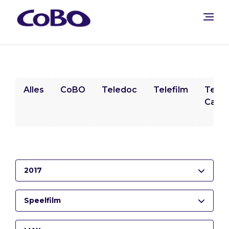
Alles
CoBO
Teledoc
Telefilm
Tele
Camp
2017
Speelfilm