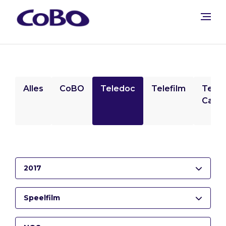
Alles
CoBO
Teledoc
Telefilm
Tele
Camp
2017
Speelfilm