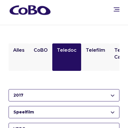
Alles
CoBO
Teledoc
Telefilm
Tele
Camp
2017
Speelfilm