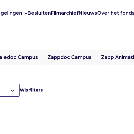
gelingen
Besluiten
Filmarchief
Nieuws
Over het fond
eledoc Campus
Zappdoc Campus
Zapp Animat
Wis filters