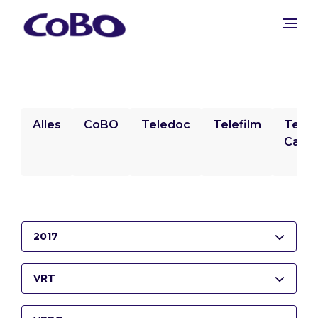
Alles
CoBO
Teledoc
Telefilm
Tele
Camp
2017
VRT