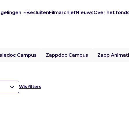
gelingen
Besluiten
Filmarchief
Nieuws
Over het fond
eledoc Campus
Zappdoc Campus
Zapp Animat
Wis filters