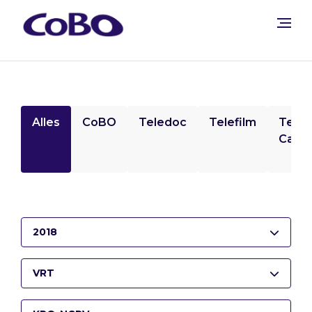
Alles
CoBO
Teledoc
Telefilm
Tele
Camp
2018
VRT